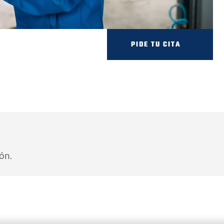
PIDE TU CITA
ón.